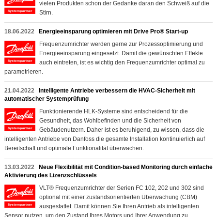
vielen Produkten schon der Gedanke daran den Schweiß auf die
Stirn.
18.06.2022
Energieeinsparung optimieren mit Drive Pro® Start-up
Frequenzumrichter werden gerne zur Prozessoptimierung und
Energieeinsparung eingesetzt. Damit die gewünschten Effekte
auch eintreten, ist es wichtig den Frequenzumrichter optimal zu
parametrieren.
21.04.2022
Intelligente Antriebe verbessern die HVAC-Sicherheit mit
automatischer Systemprüfung
Funktionierende HLK-Systeme sind entscheidend für die
Gesundheit, das Wohlbefinden und die Sicherheit von
Gebäudenutzern. Daher ist es beruhigend, zu wissen, dass die
intelligenten Antriebe von Danfoss die gesamte Installation kontinuierlich auf
Bereitschaft und optimale Funktionalität überwachen.
13.03.2022
Neue Flexibilität mit Condition-based Monitoring durch einfache
Aktivierung des Lizenzschlüssels
VLT® Frequenzumrichter der Serien FC 102, 202 und 302 sind
optional mit einer zustandsorientierten Überwachung (CBM)
ausgestattet. Damit können Sie Ihren Antrieb als intelligenten
Sensor nutzen, um den Zustand Ihres Motors und Ihrer Anwendung zu