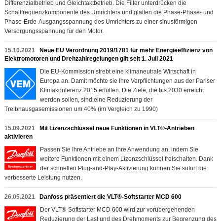
Differenzialbetrieb und Gleichtaktbetrieb. Die Filter unterdrücken die
Schaltfrequenzkomponente des Umrichters und glätten die Phase-Phase- und
Phase-Erde-Ausgangsspannung des Umrichters zu einer sinusförmigen
Versorgungsspannung für den Motor.
15.10.2021
Neue EU Verordnung 2019/1781 für mehr Energieeffizienz von
Elektromotoren und Drehzahlregelungen gilt seit 1. Juli 2021
Die EU-Kommission strebt eine klimaneutrale Wirtschaft in
Europa an. Damit möchte sie Ihre Verpflichtungen aus der Pariser
Klimakonferenz 2015 erfüllen. Die Ziele, die bis 2030 erreicht
werden sollen, sind:eine Reduzierung der
Treibhausgasemissionen um 40% (im Vergleich zu 1990)
15.09.2021
Mit Lizenzschlüssel neue Funktionen in VLT®-Antrieben
aktivieren
Passen Sie Ihre Antriebe an Ihre Anwendung an, indem Sie
weitere Funktionen mit einem Lizenzschlüssel freischalten. Dank
der schnellen Plug-and-Play-Aktivierung können Sie sofort die
verbesserte Leistung nutzen.
26.05.2021
Danfoss präsentiert die VLT®-Softstarter MCD 600
Der VLT®-Softstarter MCD 600 wird zur vorübergehenden
Reduzierung der Last und des Drehmoments zur Begrenzung des