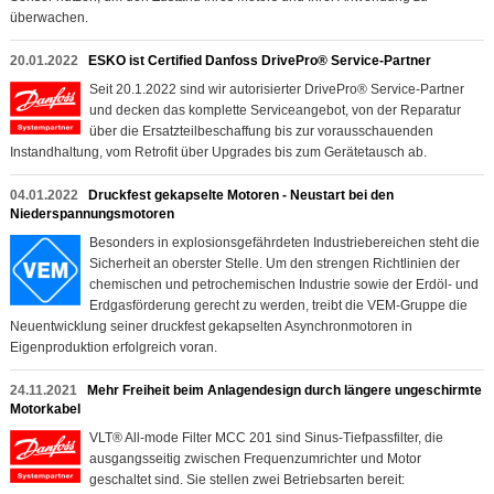
überwachen.
20.01.2022
ESKO ist Certified Danfoss DrivePro® Service-Partner
Seit 20.1.2022 sind wir autorisierter DrivePro® Service-Partner
und decken das komplette Serviceangebot, von der Reparatur
über die Ersatzteilbeschaffung bis zur vorausschauenden
Instandhaltung, vom Retrofit über Upgrades bis zum Gerätetausch ab.
04.01.2022
Druckfest gekapselte Motoren - Neustart bei den
Niederspannungsmotoren
Besonders in explosionsgefährdeten Industriebereichen steht die
Sicherheit an oberster Stelle. Um den strengen Richtlinien der
chemischen und petrochemischen Industrie sowie der Erdöl- und
Erdgasförderung gerecht zu werden, treibt die VEM-Gruppe die
Neuentwicklung seiner druckfest gekapselten Asynchronmotoren in
Eigenproduktion erfolgreich voran.
24.11.2021
Mehr Freiheit beim Anlagendesign durch längere ungeschirmte
Motorkabel
VLT® All-mode Filter MCC 201 sind Sinus-Tiefpassfilter, die
ausgangsseitig zwischen Frequenzumrichter und Motor
geschaltet sind. Sie stellen zwei Betriebsarten bereit: